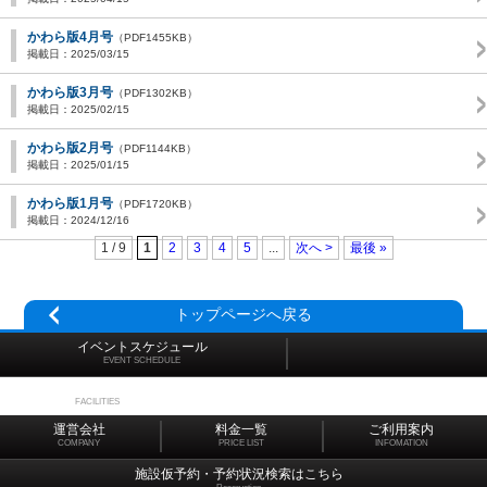
かわら版4月号
（PDF1455KB）
掲載日：2025/03/15
かわら版3月号
（PDF1302KB）
掲載日：2025/02/15
かわら版2月号
（PDF1144KB）
掲載日：2025/01/15
かわら版1月号
（PDF1720KB）
掲載日：2024/12/16
1 / 9
1
2
3
4
5
...
次へ >
最後 »
トップページへ戻る
イベントスケジュール
EVENT SCHEDULE
施設マップ
FACILITIES
運営会社
料金一覧
ご利用案内
COMPANY
PRICE LIST
INFOMATION
施設仮予約・予約状況検索はこちら