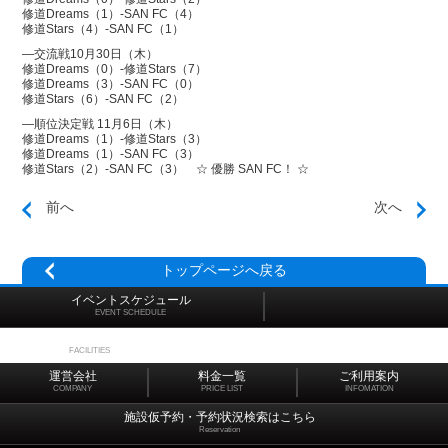
修道Dreams（1）-SAN FC（4）
修道Stars（4）-SAN FC（1）
—交流戦10月30日（木）
修道Dreams（0）-修道Stars（7）
修道Dreams（3）-SAN FC（0）
修道Stars（6）-SAN FC（2）
—順位決定戦 11月6日（木）
修道Dreams（1）-修道Stars（3）
修道Dreams（1）-SAN FC（3）
修道Stars（2）-SAN FC（3） ☆ 優勝 SAN FC！ ☆
前へ
次へ
トップページへ戻る
イベントスケジュール
EVENT SCHEDULE
施設マップ
FACILITIES
運営会社
料金一覧
ご利用案内
COMPANY
PRICE LIST
INFOMATION
施設仮予約・予約状況検索はこちら
Reservation