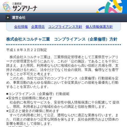
運営会社
会社情報
企業理念
コンプライアンス方針
個人情報保護方針
株式会社スコルチャ三重 コンプライアンス（企業倫理）方針
平成１８年３月２２日制定
株式会社スコルチャ三重は、三重県指定管理者として三重県営サンアリ
ーナの管理運営を行うにあたり、これが「公の施設」であることを十分に
踏まえ、また県民、利用者ならびに地域社会から高い信頼と共感を得、支
持され続けるために、法令だけでなく社会の規則、常識、倫理などを遵守
することが不可欠と考えます。
このため、当社では以下のコンプライアンス（企業倫理）行動規範を定
め、事業活動のあらゆる場面において全従業員がこの規範を最優先し行動
することを宣言いたします。
■コンプライアンス（企業倫理）行動規範
●安全性と信頼獲得に努めます
社会的に有用なサービスを、安全性や個人情報保護に十分配慮して 提供
し、県民、利用者および地域社会からの満足と信頼を獲得します。
●公正さと健全さの確保に努めます
すべての利用者に対して公正、透明ならびに適正な業務を行います。ま
た、行政との健全かつ正常な関係を保ちます。反社会的勢力および団体の
影響を断固として排除します。