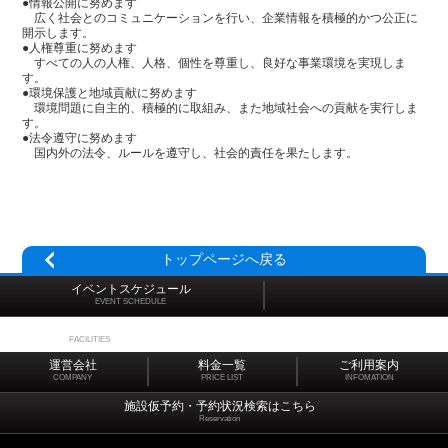
●情報公開に努めます
広く社会とのコミュニケーションを行い、企業情報を積極的かつ公正に
開示します。
●人権尊重に努めます
すべての人の人権、人格、個性を尊重し、良好な事業環境を実現しま
す。
●環境保護と地域貢献に努めます
環境問題に自主的、積極的に取組み、また地域社会への貢献を実行しま
す。
●法令遵守に努めます
国内外の法令、ルールを遵守し、社会的責任を果たします。
トップページへ戻る
イベントスケジュール
EVENT SCHEDULE
施設マップ
FACILITIES
運営会社
料金一覧
ご利用案内
COMPANY
PRICE LIST
INFOMATION
施設仮予約・予約状況検索はこちら
Reservation