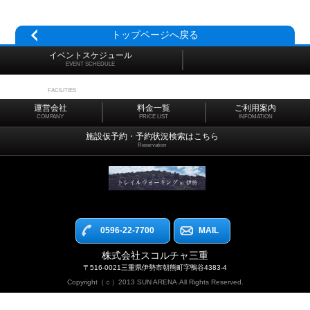
トップページへ戻る
イベントスケジュール
EVENT SCHEDULE
施設マップ
FACILITIES
運営会社
料金一覧
ご利用案内
COMPANY
PRICE LIST
INFOMATION
施設仮予約・予約状況検索はこちら
Reservation
0596-22-7700
MAIL
株式会社スコルチャ三重
〒516-0021三重県伊勢市朝熊町字鴨谷4383-4
Copyright（ｃ）2013 SUN ARENA.All Rights Reserved.