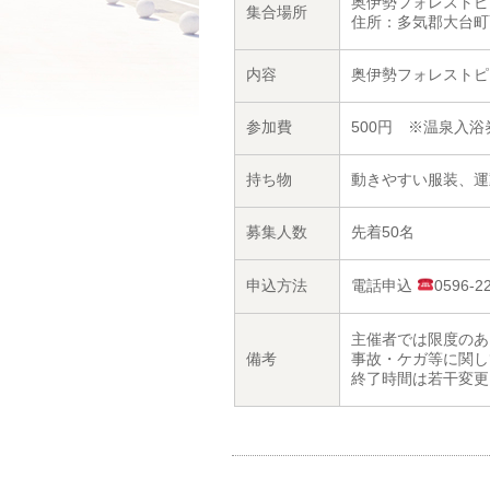
奥伊勢フォレストピ
集合場所
住所：多気郡大台町
内容
奥伊勢フォレストピ
参加費
500円 ※温泉入浴
持ち物
動きやすい服装、運
募集人数
先着50名
申込方法
電話申込
0596
主催者では限度のあ
備考
事故・ケガ等に関し
終了時間は若干変更