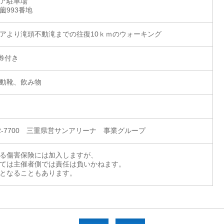
ア駐車場
薗993番地
アより滝頭不動滝までの往復10ｋｍのウォーキング
券付き
動靴、飲み物
-22-7700 三重県営サンアリーナ 事業グループ
る傷害保険には加入しますが、
ては主催者側では責任は負いかねます。
となることもあります。