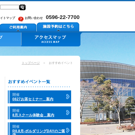
0596-22-7700
イトマップ
お問い合わせ
トップページ
＞ おすすめイベント
開催
0827お茶セミナー＿案内
開催
8月スクール体験会＿案内
開催
R8.8月-ボルダリングDAYのご案
内