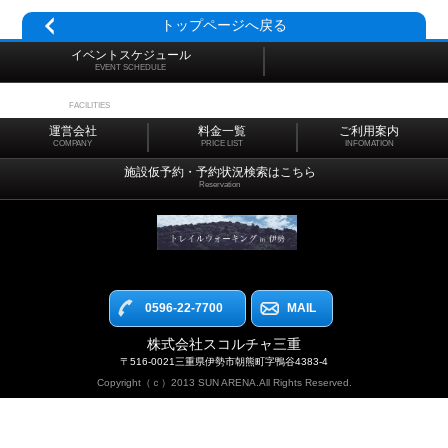
トップページへ戻る
イベントスケジュール
EVENT SCHEDULE
施設マップ
FACILITIES
運営会社
料金一覧
ご利用案内
COMPANY
PRICE LIST
INFOMATION
施設仮予約・予約状況検索はこちら
Reservation
0596-22-7700
MAIL
株式会社スコルチャ三重
〒516-0021三重県伊勢市朝熊町字鴨谷4383-4
Copyright（ｃ）2013 SUN ARENA.All Rights Reserved.