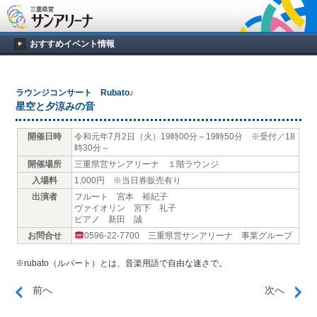
おすすめイベント情報
ラウンジコンサート Rubato♪
星空と夕涼みの音
開催日時
令和元年7月2日（火）19時00分～19時50分 ※受付／18
時30分～
開催場所
三重県営サンアリーナ １階ラウンジ
入場料
1,000円 ※当日券販売有り
出演者
フルート 宮本 裕紀子
ヴァイオリン 宮下 礼子
ピアノ 新田 誠
お問合せ
0596-22-7700 三重県営サンアリーナ 事業グループ
※rubato（ルバート）とは、音楽用語で自由な速さで。
前へ
次へ