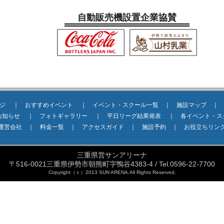
自動販売機設置企業協賛
ジ
｜
おすすめイベント
｜
イベント・スクール一覧
｜
施設マップ
お知らせ
｜
フォトギャラリー
｜
平日リーグ結果発表
｜
各イベント・ス
運営会社
｜
料金一覧
｜
アクセスガイド
｜
施設予約
｜
お役立ちリン
三重県営サンアリーナ
〒516-0021三重県伊勢市朝熊町字鴨谷4383-4 / Tel.0596-22-7700
Copyright（ｃ）2013 SUN ARENA.All Rights Reserved.