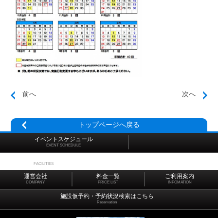
前へ
次へ
トップページへ戻る
イベントスケジュール
EVENT SCHEDULE
施設マップ
FACILITIES
運営会社
料金一覧
ご利用案内
COMPANY
PRICE LIST
INFOMATION
施設仮予約・予約状況検索はこちら
Reservation