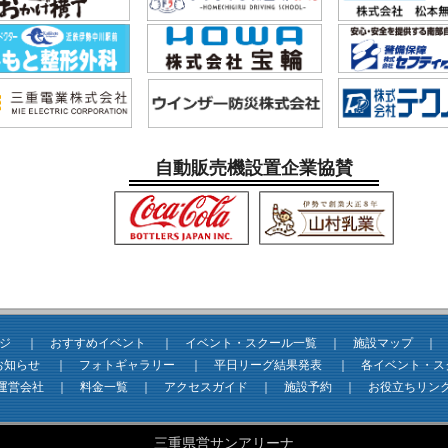
自動販売機設置企業協賛
ジ
｜
おすすめイベント
｜
イベント・スクール一覧
｜
施設マップ
お知らせ
｜
フォトギャラリー
｜
平日リーグ結果発表
｜
各イベント・ス
運営会社
｜
料金一覧
｜
アクセスガイド
｜
施設予約
｜
お役立ちリン
三重県営サンアリーナ