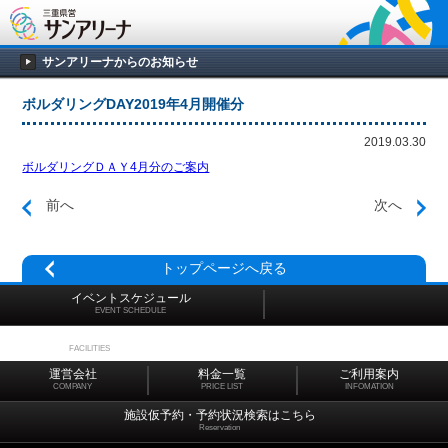
サンアリーナからのお知らせ
ボルダリングDAY2019年4月開催分
2019.03.30
ボルダリングＤＡＹ4月分のご案内
前へ
次へ
トップページへ戻る
イベントスケジュール
EVENT SCHEDULE
施設マップ
FACILITIES
運営会社
料金一覧
ご利用案内
COMPANY
PRICE LIST
INFOMATION
施設仮予約・予約状況検索はこちら
Reservation