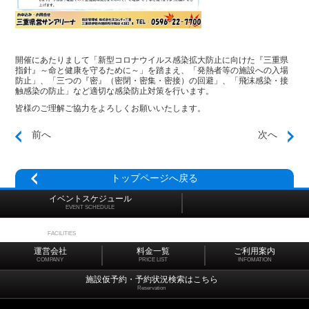
開催にあたりまして「新型コロナウイルス感染拡大防止に向けた『三重県
指針』～命と健康を守るために～」を踏まえ、「発熱者等の施設への入場
防止」、「三つの『密』（密閉・密集・密接）の回避」、「飛沫感染・接
触感染の防止」など適切な感染防止対策を行います。
皆様のご理解ご協力をよろしくお願いいたします。
前へ
次へ
トップページへ戻る
イベントスケジュール
EVENT SCHEDULE
施設マップ
FACILITIES
運営会社
料金一覧
ご利用案内
COMPANY
PRICE LIST
INFOMATION
施設仮予約・予約状況検索はこちら
Reservation